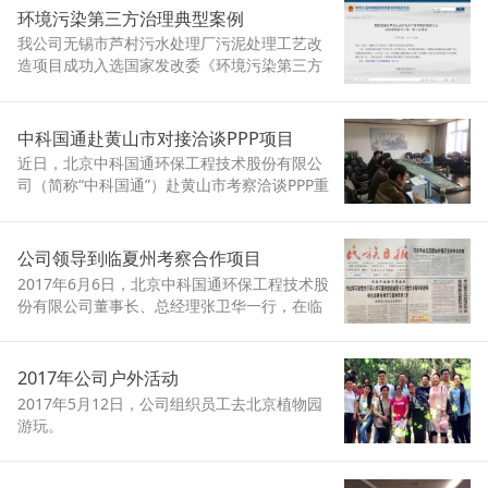
举行，政府领导、行业精英、参选企业、协会
环境污染第三方治理典型案例
代表等400余人参加了此次活动
我公司无锡市芦村污水处理厂污泥处理工艺改
造项目成功入选国家发改委《环境污染第三方
治理典型案例（第一批）》。
中科国通赴黄山市对接洽谈PPP项目
近日，北京中科国通环保工程技术股份有限公
司（简称“中科国通”）赴黄山市考察洽谈PPP重
点建设项目，并对接座谈寻求合作。黄山市发
改、住建、市政等部门分管领导参加了座谈对
接。
公司领导到临夏州考察合作项目
2017年6月6日，北京中科国通环保工程技术股
份有限公司董事长、总经理张卫华一行，在临
夏考察合作项目，并与州委书记杨元忠会见，
双方就加强合作...
2017年公司户外活动
2017年5月12日，公司组织员工去北京植物园
游玩。