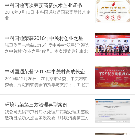
中科国通再次荣获高新技术企业证书
2018年9月10日 中科国通获得国家高新技术企
业
中科国通荣获2016年中关村创业之星
张卫华同志荣获2016年度中关村“双星汇”评选
之中关村“创业之星”称号。本次颁奖典礼由北
京中关村高新技术企业协会、中关村创业投资
和股权投资基金协会联合主办，于2017年9月
23日在邢台市举行。
中科国通荣登“2017年中关村高成长企业TOP100”榜单
2017年12月26日，在北京市科委、中关村管
委会、海淀园管委会的指导与支持下，由北京
中关村高新技术企业协会主办的“2017中关村
高成长企业TOP100”颁奖典礼在友谊宾馆隆重
举行，政府领导、行业精英、参选企业、协会
环境污染第三方治理典型案例
代表等400余人参加了此次活动
我公司无锡市芦村污水处理厂污泥处理工艺改
造项目成功入选国家发改委《环境污染第三方
治理典型案例（第一批）》。