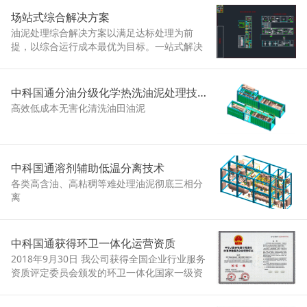
场站式综合解决方案
油泥处理综合解决方案以满足达标处理为前
提，以综合运行成本最优为目标。一站式解决
来源不同、物性差异大、组分复杂的含油固体
废弃物处理处置的难题，具有普适性好、操作
弹性大、综合成本低、资源化率高、无害化等
中科国通分油分级化学热洗油泥处理技术
特点，适合危废处置中心、炼厂和油田等多种
高效低成本无害化清洗油田油泥
应用场景。
中科国通溶剂辅助低温分离技术
各类高含油、高粘稠等难处理油泥彻底三相分
离
中科国通获得环卫一体化运营资质
2018年9月30日 我公司获得全国企业行业服务
资质评定委员会颁发的环卫一体化国家一级资
质