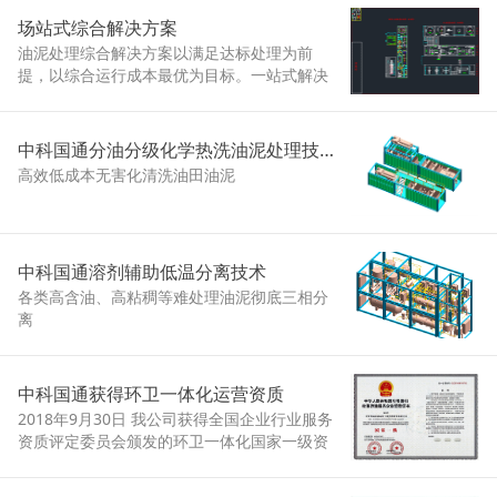
场站式综合解决方案
油泥处理综合解决方案以满足达标处理为前
提，以综合运行成本最优为目标。一站式解决
来源不同、物性差异大、组分复杂的含油固体
废弃物处理处置的难题，具有普适性好、操作
弹性大、综合成本低、资源化率高、无害化等
中科国通分油分级化学热洗油泥处理技术
特点，适合危废处置中心、炼厂和油田等多种
高效低成本无害化清洗油田油泥
应用场景。
中科国通溶剂辅助低温分离技术
各类高含油、高粘稠等难处理油泥彻底三相分
离
中科国通获得环卫一体化运营资质
2018年9月30日 我公司获得全国企业行业服务
资质评定委员会颁发的环卫一体化国家一级资
质