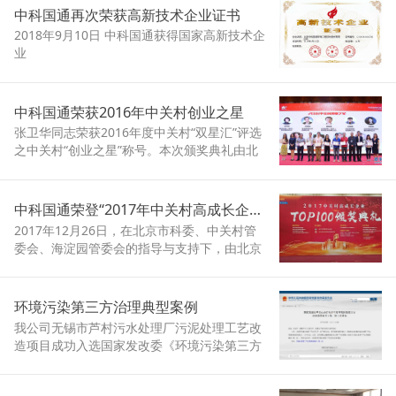
中科国通再次荣获高新技术企业证书
2018年9月10日 中科国通获得国家高新技术企
业
中科国通荣获2016年中关村创业之星
张卫华同志荣获2016年度中关村“双星汇”评选
之中关村“创业之星”称号。本次颁奖典礼由北
京中关村高新技术企业协会、中关村创业投资
和股权投资基金协会联合主办，于2017年9月
23日在邢台市举行。
中科国通荣登“2017年中关村高成长企业TOP100”榜单
2017年12月26日，在北京市科委、中关村管
委会、海淀园管委会的指导与支持下，由北京
中关村高新技术企业协会主办的“2017中关村
高成长企业TOP100”颁奖典礼在友谊宾馆隆重
举行，政府领导、行业精英、参选企业、协会
环境污染第三方治理典型案例
代表等400余人参加了此次活动
我公司无锡市芦村污水处理厂污泥处理工艺改
造项目成功入选国家发改委《环境污染第三方
治理典型案例（第一批）》。